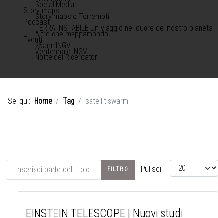
Social Media
Story maps
Story maps e Terremoti
Podcast
TERRA INSTABILE Un viaggio nel cuore del nostro pianeta
Altro che mappamondo
Eventi
25anniINGV
Ventennale INGV
Notte dei Ricercatori
Sei qui:
Home
Tag
satellitiswarm
Inserisci parte del titolo
Visualizza #
Pulisci
FILTRO
EINSTEIN TELESCOPE | Nuovi studi