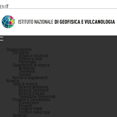
EN
IT
Organizzazione
Chi siamo
Organi e strutture
Sezioni e sedi
Personale
Dipartimenti di ricerca
Ambiente
Terremoti
Vulcani
Norme e regolamenti
Ricerca
Temi di ricerca
Ricerca Ambiente
Ricerca Terremoti
Ricerca Vulcani
Tematiche trasversali
Progetti e Convenzioni
Convenzioni
Progetti
Progetti PNRR
Einstein telescope
Seminari