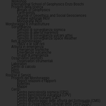
Workshop
International School of Geophysics Enzo Boschi
Prodotti della ricerca
Annals of Geophysics
Earth-prints
Journal of Geoethics and Social Geosciences
Collane editoriali INGV
Monografie INGV
Monitoraggio e infrastrutture
Sorveglianza
Servizio di sorveglianza sismica
Servizio di allerta maremoti
Servizio di sorveglianza vulcani attivi
Servizio di sorveglianza Space Weather
Reti di monitoraggio
l'INGV e le sue reti
Attività in emergenza
Emergenze sismiche
Emergenze vulcaniche
Gruppi di emergenza
Osservatori Geofisici
Osservatori strumentali
Laboratori
Centri di calcolo
Epos
Emso
Risorse e Servizi
Prodotti del Monitoraggio
Report relazioni e rapporti
Bollettini
Mappe
Centri
Centro pericolosità sismica (CPS)
Centro pericolosità vulcanica (CPV)
Centro allerta tsunami (CAT)
Centro Monitoraggio delle attività del Sottosuolo (CMS)
Centro di Osservazioni Spaziali della Terra (COS )