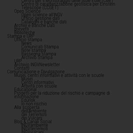
Centro per il Monitoraggio delle Isole Eolie (CME)
Centro di caratterizzazione geofisica per Einstein
Telescope (CCGET)
Open Science
Open science all'INGV
Ufficio gestione dati
Cataloghi e banche dati
Archivi e Banche Dati
Brevetti
Biblioteche
Stampa e URP
Ufficio stampa
News
Comunicati Stampa
Note stampa
Rassegna stampa
Archivio Stampa
URP
Archivio INGVNewsletter
Contatti
Comunicazione e Divulgazione
Musei, centri informativi e attività con le scuole
Musei
Centri informativi
Attività con scuole
Educational
Progetti per la riduzione del rischio e campagne di
informazione
Edurisk
Io non rischio
Alla scoperta
dell'Ambiente
dei Terremoti
dei Vulcani
Blog & Canali Social
INGVambiente
INGVterremoti
INGVvulcani