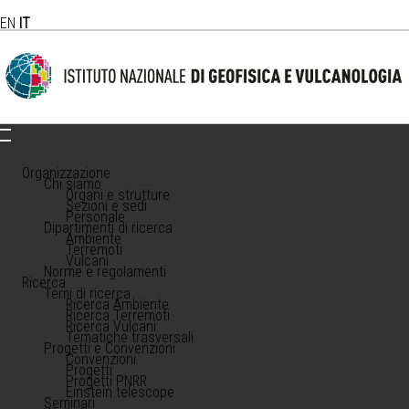
EN
IT
Organizzazione
Chi siamo
Organi e strutture
Sezioni e sedi
Personale
Dipartimenti di ricerca
Ambiente
Terremoti
Vulcani
Norme e regolamenti
Ricerca
Temi di ricerca
Ricerca Ambiente
Ricerca Terremoti
Ricerca Vulcani
Tematiche trasversali
Progetti e Convenzioni
Convenzioni
Progetti
Progetti PNRR
Einstein telescope
Seminari