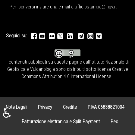
Per iscriversi inviare una e-mail a
ufficiostampa@ingv.it
Seguici su:
I contenuti pubblicati su queste pagine dall'
Istituto Nazionale di
Geofisica e Vulcanologia
sono distribuiti sotto licenza
Creative
Commons Attribution 4.0 International License
.
Note Legali
Privacy
Credits
P.IVA 06838821004
♿
Fatturazione elettronica e Split Payment
Pec