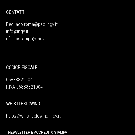
CONTATTI
Pec:
aoo.roma@pec.ingv.it
info@ingv.it
ufficiostampa@ingv.it
CODICE FISCALE
06838821004
P.IVA 06838821004
WHISTLEBLOWING
https://whistleblowing.ingv.
it
NEWSLETTER E ACCREDITO STAMPA