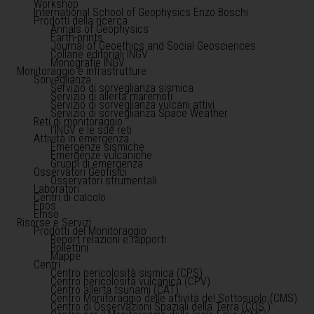
Workshop
International School of Geophysics Enzo Boschi
Prodotti della ricerca
Annals of Geophysics
Earth-prints
Journal of Geoethics and Social Geosciences
Collane editoriali INGV
Monografie INGV
Monitoraggio e infrastrutture
Sorveglianza
Servizio di sorveglianza sismica
Servizio di allerta maremoti
Servizio di sorveglianza vulcani attivi
Servizio di sorveglianza Space Weather
Reti di monitoraggio
l'INGV e le sue reti
Attività in emergenza
Emergenze sismiche
Emergenze vulcaniche
Gruppi di emergenza
Osservatori Geofisici
Osservatori strumentali
Laboratori
Centri di calcolo
Epos
Emso
Risorse e Servizi
Prodotti del Monitoraggio
Report relazioni e rapporti
Bollettini
Mappe
Centri
Centro pericolosità sismica (CPS)
Centro pericolosità vulcanica (CPV)
Centro allerta tsunami (CAT)
Centro Monitoraggio delle attività del Sottosuolo (CMS)
Centro di Osservazioni Spaziali della Terra (COS )