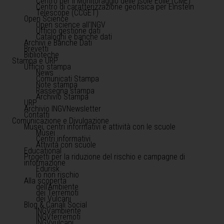
Centro per il Monitoraggio delle Isole Eolie (CME)
Centro di caratterizzazione geofisica per Einstein
Telescope (CCGET)
Open Science
Open science all'INGV
Ufficio gestione dati
Cataloghi e banche dati
Archivi e Banche Dati
Brevetti
Biblioteche
Stampa e URP
Ufficio stampa
News
Comunicati Stampa
Note stampa
Rassegna stampa
Archivio Stampa
URP
Archivio INGVNewsletter
Contatti
Comunicazione e Divulgazione
Musei, centri informativi e attività con le scuole
Musei
Centri informativi
Attività con scuole
Educational
Progetti per la riduzione del rischio e campagne di
informazione
Edurisk
Io non rischio
Alla scoperta
dell'Ambiente
dei Terremoti
dei Vulcani
Blog & Canali Social
INGVambiente
INGVterremoti
INGVvulcani