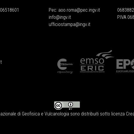
 06518601
Pec:
aoo.roma@pec.ingv.it
0683882
info@ingv.it
P.IVA 0
ufficiostampa@ingv.it
t
Nazionale di Geofisica e Vulcanologia
sono distribuiti sotto licenza
Crea