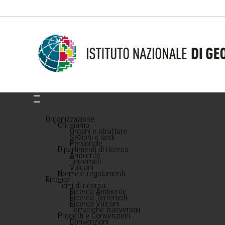
Organizzazione
Chi siamo
Organi e strutture
Sezioni e sedi
Personale
Dipartimenti di ricerca
Ambiente
Terremoti
Vulcani
Norme e regolamenti
Ricerca
Temi di ricerca
Ricerca Ambiente
Ricerca Terremoti
Ricerca Vulcani
Tematiche trasversali
Progetti e Convenzioni
Convenzioni