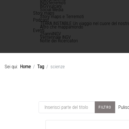
INGVterremoti
INGVvulcani
Social Media
Story maps
Story maps e Terremoti
Podcast
TERRA INSTABILE Un viaggio nel cuore del nostr
Altro che mappamondo
Eventi
25anniINGV
Ventennale INGV
Notte dei Ricercatori
Sei qui:
Home
Tag
scienze
Inserisci parte del titolo
Pulisc
FILTRO