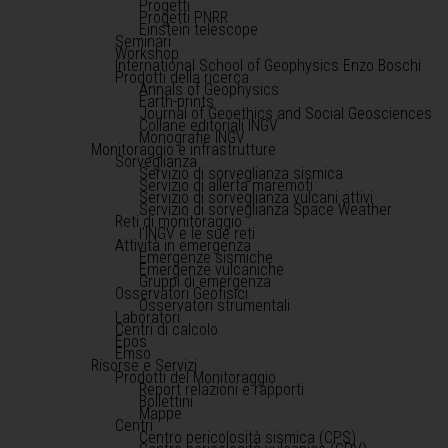
Progetti
Progetti PNRR
Einstein telescope
Seminari
Workshop
International School of Geophysics Enzo Boschi
Prodotti della ricerca
Annals of Geophysics
Earth-prints
Journal of Geoethics and Social Geosciences
Collane editoriali INGV
Monografie INGV
Monitoraggio e infrastrutture
Sorveglianza
Servizio di sorveglianza sismica
Servizio di allerta maremoti
Servizio di sorveglianza vulcani attivi
Servizio di sorveglianza Space Weather
Reti di monitoraggio
l'INGV e le sue reti
Attività in emergenza
Emergenze sismiche
Emergenze vulcaniche
Gruppi di emergenza
Osservatori Geofisici
Osservatori strumentali
Laboratori
Centri di calcolo
Epos
Emso
Risorse e Servizi
Prodotti del Monitoraggio
Report relazioni e rapporti
Bollettini
Mappe
Centri
Centro pericolosità sismica (CPS)