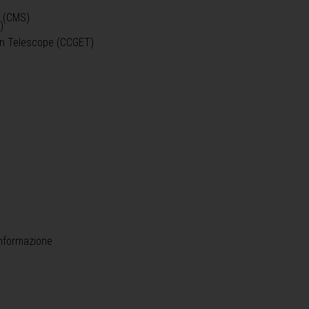
o (CMS)
)
)
ein Telescope (CCGET)
informazione