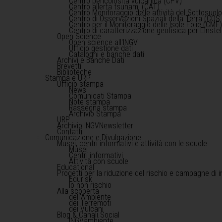
Centro pericolosità vulcanica (CPV)
Centro allerta tsunami (CAT)
Centro Monitoraggio delle attività del Sottosuol
Centro di Osservazioni Spaziali della Terra (COS 
Centro per il Monitoraggio delle Isole Eolie (CME
Centro di caratterizzazione geofisica per Einst
Open Science
Open science all'INGV
Ufficio gestione dati
Cataloghi e banche dati
Archivi e Banche Dati
Brevetti
Biblioteche
Stampa e URP
Ufficio stampa
News
Comunicati Stampa
Note stampa
Rassegna stampa
Archivio Stampa
URP
Archivio INGVNewsletter
Contatti
Comunicazione e Divulgazione
Musei, centri informativi e attività con le scuole
Musei
Centri informativi
Attività con scuole
Educational
Progetti per la riduzione del rischio e campagne di 
Edurisk
Io non rischio
Alla scoperta
dell'Ambiente
dei Terremoti
dei Vulcani
Blog & Canali Social
INGVambiente