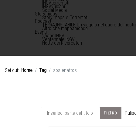
INGVterremoti
INGVvulcani
Social Media
Story maps
Story maps e Terremoti
Podcast
TERRA INSTABILE Un viaggio nel cuore del nostr
Altro che mappamondo
Eventi
25anniINGV
Ventennale INGV
Notte dei Ricercatori
Sei qui:
Home
Tag
sos enattos
Inserisci parte del titolo
Pulisc
FILTRO