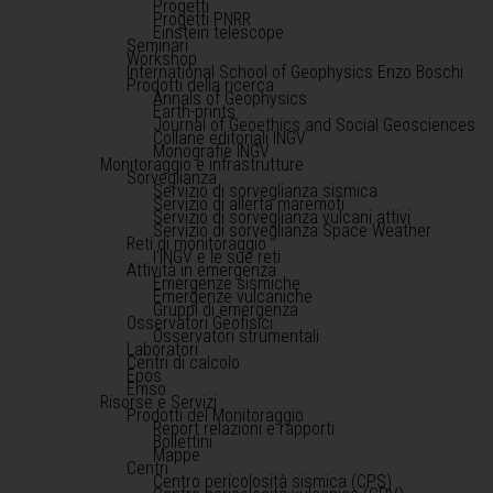
Progetti
Progetti PNRR
Einstein telescope
Seminari
Workshop
International School of Geophysics Enzo Boschi
Prodotti della ricerca
Annals of Geophysics
Earth-prints
Journal of Geoethics and Social Geosciences
Collane editoriali INGV
Monografie INGV
Monitoraggio e infrastrutture
Sorveglianza
Servizio di sorveglianza sismica
Servizio di allerta maremoti
Servizio di sorveglianza vulcani attivi
Servizio di sorveglianza Space Weather
Reti di monitoraggio
l'INGV e le sue reti
Attività in emergenza
Emergenze sismiche
Emergenze vulcaniche
Gruppi di emergenza
Osservatori Geofisici
Osservatori strumentali
Laboratori
Centri di calcolo
Epos
Emso
Risorse e Servizi
Prodotti del Monitoraggio
Report relazioni e rapporti
Bollettini
Mappe
Centri
Centro pericolosità sismica (CPS)