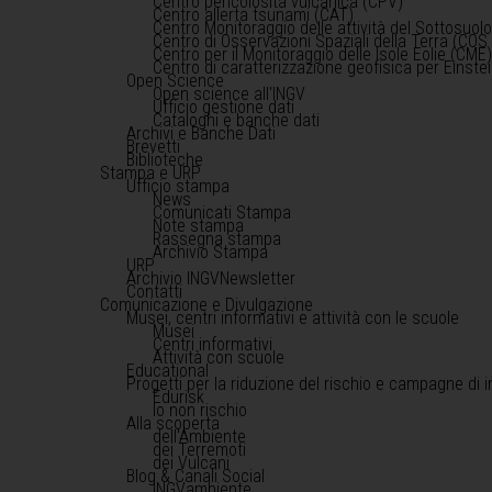
Centro pericolosità vulcanica (CPV)
Centro allerta tsunami (CAT)
Centro Monitoraggio delle attività del Sottosuol
Centro di Osservazioni Spaziali della Terra (COS 
Centro per il Monitoraggio delle Isole Eolie (CME
Centro di caratterizzazione geofisica per Einst
Open Science
Open science all'INGV
Ufficio gestione dati
Cataloghi e banche dati
Archivi e Banche Dati
Brevetti
Biblioteche
Stampa e URP
Ufficio stampa
News
Comunicati Stampa
Note stampa
Rassegna stampa
Archivio Stampa
URP
Archivio INGVNewsletter
Contatti
Comunicazione e Divulgazione
Musei, centri informativi e attività con le scuole
Musei
Centri informativi
Attività con scuole
Educational
Progetti per la riduzione del rischio e campagne di 
Edurisk
Io non rischio
Alla scoperta
dell'Ambiente
dei Terremoti
dei Vulcani
Blog & Canali Social
INGVambiente