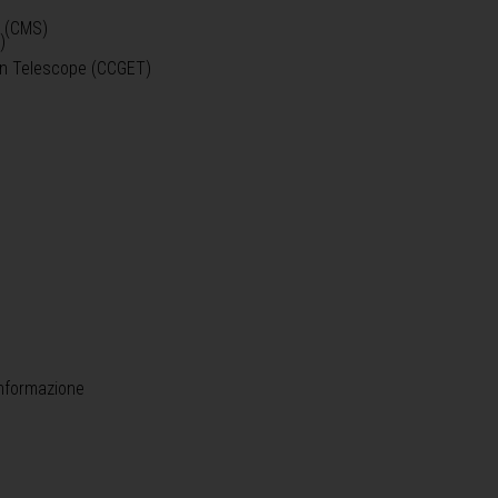
o (CMS)
)
)
ein Telescope (CCGET)
informazione