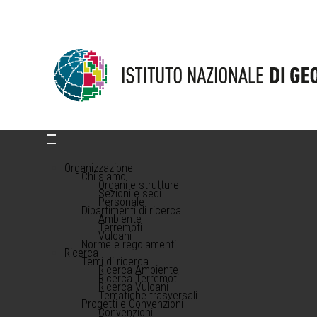
Organizzazione
Chi siamo
Organi e strutture
Sezioni e sedi
Personale
Dipartimenti di ricerca
Ambiente
Terremoti
Vulcani
Norme e regolamenti
Ricerca
Temi di ricerca
Ricerca Ambiente
Ricerca Terremoti
Ricerca Vulcani
Tematiche trasversali
Progetti e Convenzioni
Convenzioni