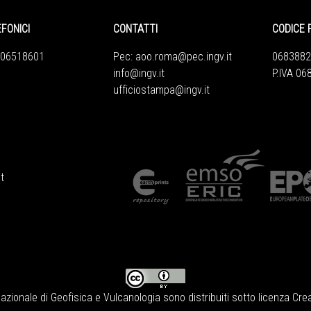
EFONICI
CONTATTI
CODICE 
 06518601
Pec:
aoo.roma@pec.ingv.it
0683882
info@ingv.it
P.IVA 0
ufficiostampa@ingv.it
t
Nazionale di Geofisica e Vulcanologia
sono distribuiti sotto licenza
Crea