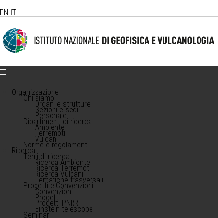
EN
IT
Organizzazione
Chi siamo
Organi e strutture
Sezioni e sedi
Personale
Dipartimenti di ricerca
Ambiente
Terremoti
Vulcani
Norme e regolamenti
Ricerca
Temi di ricerca
Ricerca Ambiente
Ricerca Terremoti
Ricerca Vulcani
Tematiche trasversali
Progetti e Convenzioni
Convenzioni
Progetti
Progetti PNRR
Einstein telescope
Seminari