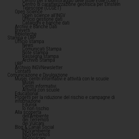
Centro per il Monitoraggio delle Isole Eolie (CME)
Centro di caratterizzazione geofisica per Einstein
Telescope (CCGET)
Open Science
Open science all'INGV
Ufficio gestione dati
Cataloghi e banche dati
Archivi e Banche Dati
Brevetti
Biblioteche
Stampa e URP
Ufficio stampa
News
Comunicati Stampa
Note stampa
Rassegna stampa
Archivio Stampa
URP
Archivio INGVNewsletter
Contatti
Comunicazione e Divulgazione
Musei, centri informativi e attività con le scuole
Musei
Centri informativi
Attività con scuole
Educational
Progetti per la riduzione del rischio e campagne di
informazione
Edurisk
Io non rischio
Alla scoperta
dell'Ambiente
dei Terremoti
dei Vulcani
Blog & Canali Social
INGVambiente
INGVterremoti
INGVvulcani