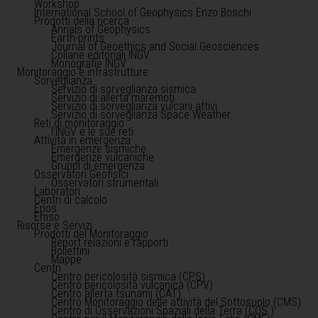
Workshop
International School of Geophysics Enzo Boschi
Prodotti della ricerca
Annals of Geophysics
Earth-prints
Journal of Geoethics and Social Geosciences
Collane editoriali INGV
Monografie INGV
Monitoraggio e infrastrutture
Sorveglianza
Servizio di sorveglianza sismica
Servizio di allerta maremoti
Servizio di sorveglianza vulcani attivi
Servizio di sorveglianza Space Weather
Reti di monitoraggio
l'INGV e le sue reti
Attività in emergenza
Emergenze sismiche
Emergenze vulcaniche
Gruppi di emergenza
Osservatori Geofisici
Osservatori strumentali
Laboratori
Centri di calcolo
Epos
Emso
Risorse e Servizi
Prodotti del Monitoraggio
Report relazioni e rapporti
Bollettini
Mappe
Centri
Centro pericolosità sismica (CPS)
Centro pericolosità vulcanica (CPV)
Centro allerta tsunami (CAT)
Centro Monitoraggio delle attività del Sottosuolo (CMS)
Centro di Osservazioni Spaziali della Terra (COS )