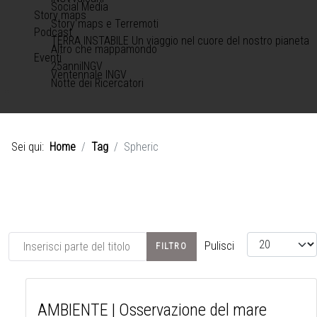
Social Media
Story maps
Story maps e Terremoti
Podcast
TERRA INSTABILE Un viaggio nel cuore del nostro pianeta
Altro che mappamondo
Eventi
25anniINGV
Ventennale INGV
Notte dei Ricercatori
Sei qui:
Home
Tag
Spheric
Inserisci parte del titolo
Visualizza #
Pulisci
FILTRO
AMBIENTE | Osservazione del mare