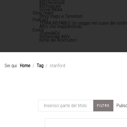
INGVterremoti
INGVvulcani
Social Media
Story maps
Story maps e Terremoti
Podcast
TERRA INSTABILE Un viaggio nel cuore del nostr
Altro che mappamondo
Eventi
25anniINGV
Ventennale INGV
Notte dei Ricercatori
Sei qui:
Home
Tag
stanford
Inserisci parte del titolo
Pulisc
FILTRO