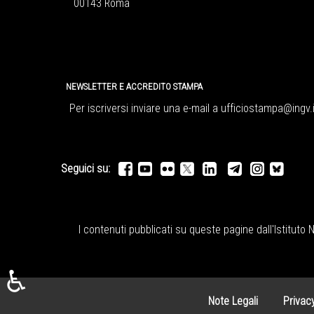
00143 Roma
NEWSLETTER E ACCREDITO STAMPA
Per iscriversi inviare una e-mail a
ufficiostampa@ingv.i
Seguici su:
I contenuti pubblicati su queste pagine dall'
Istituto 
♿
Note Legali
Privac