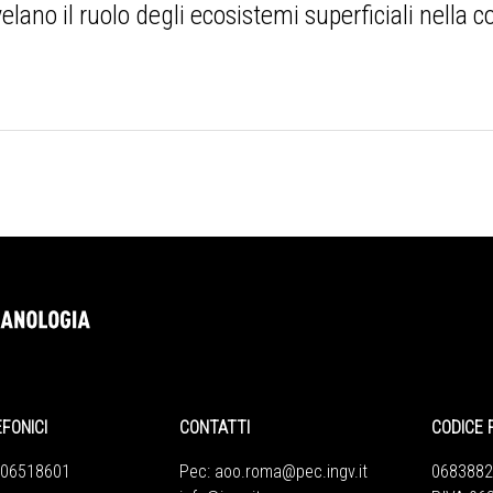
velano il ruolo degli ecosistemi superficiali nella
EFONICI
CONTATTI
CODICE 
 06518601
Pec:
aoo.roma@pec.ingv.it
0683882