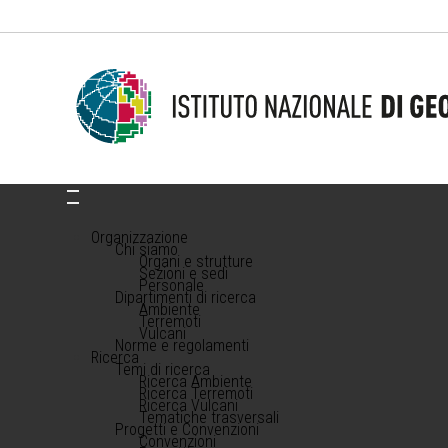
Organizzazione
Chi siamo
Organi e strutture
Sezioni e sedi
Personale
Dipartimenti di ricerca
Ambiente
Terremoti
Vulcani
Norme e regolamenti
Ricerca
Temi di ricerca
Ricerca Ambiente
Ricerca Terremoti
Ricerca Vulcani
Tematiche trasversali
Progetti e Convenzioni
Convenzioni