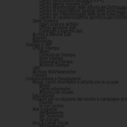
Centro pericolosità vulcanica (CPV)
Centro allerta tsunami (CAT)
Centro Monitoraggio delle attività del Sottosuol
Centro di Osservazioni Spaziali della Terra (COS 
Centro per il Monitoraggio delle Isole Eolie (CME
Centro di caratterizzazione geofisica per Einst
Open Science
Open science all'INGV
Ufficio gestione dati
Cataloghi e banche dati
Archivi e Banche Dati
Brevetti
Biblioteche
Stampa e URP
Ufficio stampa
News
Comunicati Stampa
Note stampa
Rassegna stampa
Archivio Stampa
URP
Archivio INGVNewsletter
Contatti
Comunicazione e Divulgazione
Musei, centri informativi e attività con le scuole
Musei
Centri informativi
Attività con scuole
Educational
Progetti per la riduzione del rischio e campagne di 
Edurisk
Io non rischio
Alla scoperta
dell'Ambiente
dei Terremoti
dei Vulcani
Blog & Canali Social
INGVambiente