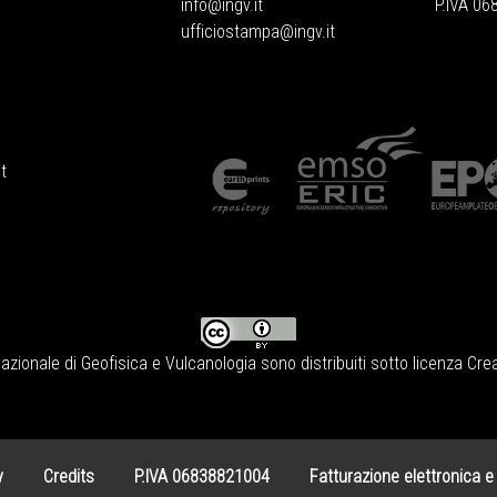
info@ingv.it
P.IVA 0
ufficiostampa@ingv.it
t
Nazionale di Geofisica e Vulcanologia
sono distribuiti sotto licenza
Crea
y
Credits
P.IVA 06838821004
Fatturazione elettronica e