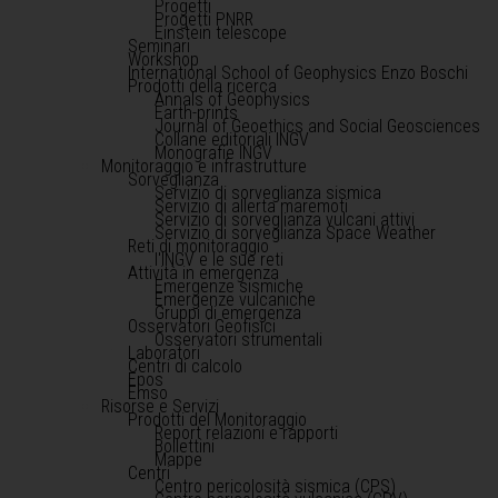
Progetti
Progetti PNRR
Einstein telescope
Seminari
Workshop
International School of Geophysics Enzo Boschi
Prodotti della ricerca
Annals of Geophysics
Earth-prints
Journal of Geoethics and Social Geosciences
Collane editoriali INGV
Monografie INGV
Monitoraggio e infrastrutture
Sorveglianza
Servizio di sorveglianza sismica
Servizio di allerta maremoti
Servizio di sorveglianza vulcani attivi
Servizio di sorveglianza Space Weather
Reti di monitoraggio
l'INGV e le sue reti
Attività in emergenza
Emergenze sismiche
Emergenze vulcaniche
Gruppi di emergenza
Osservatori Geofisici
Osservatori strumentali
Laboratori
Centri di calcolo
Epos
Emso
Risorse e Servizi
Prodotti del Monitoraggio
Report relazioni e rapporti
Bollettini
Mappe
Centri
Centro pericolosità sismica (CPS)