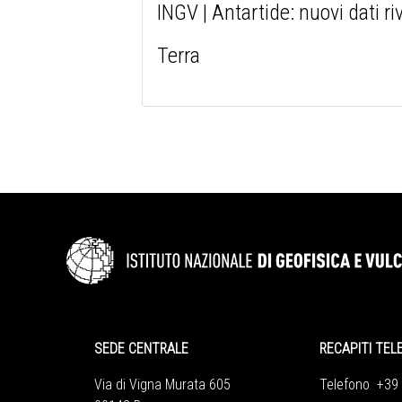
INGV | Antartide: nuovi dati ri
Terra
SEDE CENTRALE
RECAPITI TEL
Via di Vigna Murata 605
Telefono +39