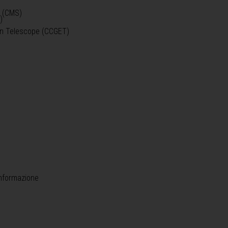
o (CMS)
)
)
ein Telescope (CCGET)
informazione