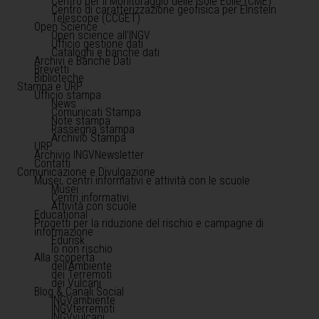
Centro per il Monitoraggio delle Isole Eolie (CME)
Centro di caratterizzazione geofisica per Einstein
Telescope (CCGET)
Open Science
Open science all'INGV
Ufficio gestione dati
Cataloghi e banche dati
Archivi e Banche Dati
Brevetti
Biblioteche
Stampa e URP
Ufficio stampa
News
Comunicati Stampa
Note stampa
Rassegna stampa
Archivio Stampa
URP
Archivio INGVNewsletter
Contatti
Comunicazione e Divulgazione
Musei, centri informativi e attività con le scuole
Musei
Centri informativi
Attività con scuole
Educational
Progetti per la riduzione del rischio e campagne di
informazione
Edurisk
Io non rischio
Alla scoperta
dell'Ambiente
dei Terremoti
dei Vulcani
Blog & Canali Social
INGVambiente
INGVterremoti
INGVvulcani