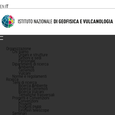
EN
IT
Organizzazione
Chi siamo
Organi e strutture
Sezioni e sedi
Personale
Dipartimenti di ricerca
Ambiente
Terremoti
Vulcani
Norme e regolamenti
Ricerca
Temi di ricerca
Ricerca Ambiente
Ricerca Terremoti
Ricerca Vulcani
Tematiche trasversali
Progetti e Convenzioni
Convenzioni
Progetti
Progetti PNRR
Einstein telescope
Seminari