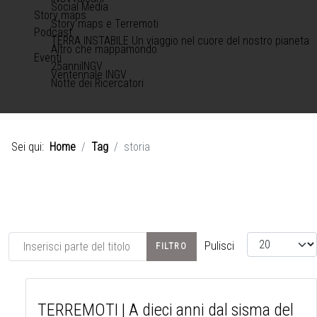
Social Media
Story maps
Story maps e Terremoti
Podcast
TERRA INSTABILE Un viaggio nel cuore del nostro pianeta
Altro che mappamondo
Eventi
25anniINGV
Ventennale INGV
Notte dei Ricercatori
Sei qui:
Home
Tag
storia
Inserisci parte del titolo
Visualizza #
Pulisci
FILTRO
TERREMOTI | A dieci anni dal sisma del