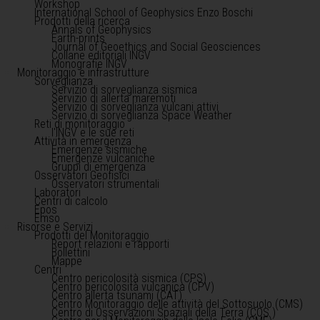
Workshop
International School of Geophysics Enzo Boschi
Prodotti della ricerca
Annals of Geophysics
Earth-prints
Journal of Geoethics and Social Geosciences
Collane editoriali INGV
Monografie INGV
Monitoraggio e infrastrutture
Sorveglianza
Servizio di sorveglianza sismica
Servizio di allerta maremoti
Servizio di sorveglianza vulcani attivi
Servizio di sorveglianza Space Weather
Reti di monitoraggio
l'INGV e le sue reti
Attività in emergenza
Emergenze sismiche
Emergenze vulcaniche
Gruppi di emergenza
Osservatori Geofisici
Osservatori strumentali
Laboratori
Centri di calcolo
Epos
Emso
Risorse e Servizi
Prodotti del Monitoraggio
Report relazioni e rapporti
Bollettini
Mappe
Centri
Centro pericolosità sismica (CPS)
Centro pericolosità vulcanica (CPV)
Centro allerta tsunami (CAT)
Centro Monitoraggio delle attività del Sottosuolo (CMS)
Centro di Osservazioni Spaziali della Terra (COS )