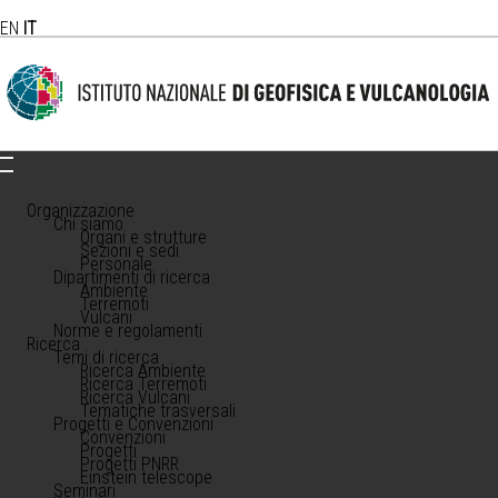
EN
IT
Organizzazione
Chi siamo
Organi e strutture
Sezioni e sedi
Personale
Dipartimenti di ricerca
Ambiente
Terremoti
Vulcani
Norme e regolamenti
Ricerca
Temi di ricerca
Ricerca Ambiente
Ricerca Terremoti
Ricerca Vulcani
Tematiche trasversali
Progetti e Convenzioni
Convenzioni
Progetti
Progetti PNRR
Einstein telescope
Seminari