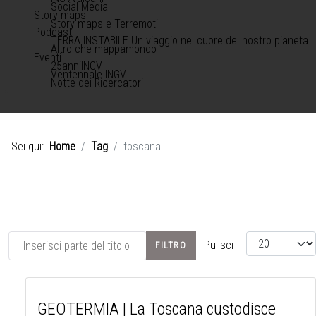
Social Media
Story maps
Story maps e Terremoti
Podcast
TERRA INSTABILE Un viaggio nel cuore del nostro pianeta
Altro che mappamondo
Eventi
25anniINGV
Ventennale INGV
Notte dei Ricercatori
Sei qui:
Home
Tag
toscana
Inserisci parte del titolo
Visualizza #
Pulisci
FILTRO
GEOTERMIA | La Toscana custodisce