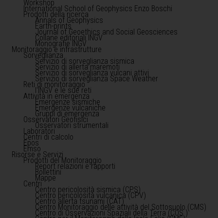
Workshop
International School of Geophysics Enzo Boschi
Prodotti della ricerca
Annals of Geophysics
Earth-prints
Journal of Geoethics and Social Geosciences
Collane editoriali INGV
Monografie INGV
Monitoraggio e infrastrutture
Sorveglianza
Servizio di sorveglianza sismica
Servizio di allerta maremoti
Servizio di sorveglianza vulcani attivi
Servizio di sorveglianza Space Weather
Reti di monitoraggio
l'INGV e le sue reti
Attività in emergenza
Emergenze sismiche
Emergenze vulcaniche
Gruppi di emergenza
Osservatori Geofisici
Osservatori strumentali
Laboratori
Centri di calcolo
Epos
Emso
Risorse e Servizi
Prodotti del Monitoraggio
Report relazioni e rapporti
Bollettini
Mappe
Centri
Centro pericolosità sismica (CPS)
Centro pericolosità vulcanica (CPV)
Centro allerta tsunami (CAT)
Centro Monitoraggio delle attività del Sottosuolo (CMS)
Centro di Osservazioni Spaziali della Terra (COS )