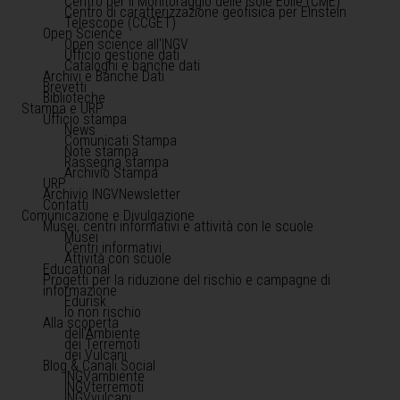
Centro per il Monitoraggio delle Isole Eolie (CME)
Centro di caratterizzazione geofisica per Einstein
Telescope (CCGET)
Open Science
Open science all'INGV
Ufficio gestione dati
Cataloghi e banche dati
Archivi e Banche Dati
Brevetti
Biblioteche
Stampa e URP
Ufficio stampa
News
Comunicati Stampa
Note stampa
Rassegna stampa
Archivio Stampa
URP
Archivio INGVNewsletter
Contatti
Comunicazione e Divulgazione
Musei, centri informativi e attività con le scuole
Musei
Centri informativi
Attività con scuole
Educational
Progetti per la riduzione del rischio e campagne di
informazione
Edurisk
Io non rischio
Alla scoperta
dell'Ambiente
dei Terremoti
dei Vulcani
Blog & Canali Social
INGVambiente
INGVterremoti
INGVvulcani