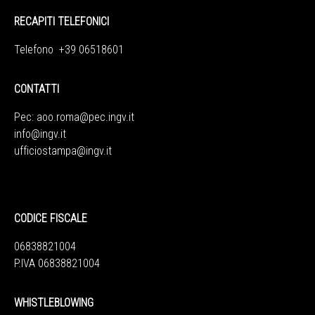
RECAPITI TELEFONICI
Telefono +39 06518601
CONTATTI
Pec:
aoo.roma@pec.ingv.it
info@ingv.it
ufficiostampa@ingv.it
CODICE FISCALE
06838821004
P.IVA 06838821004
WHISTLEBLOWING