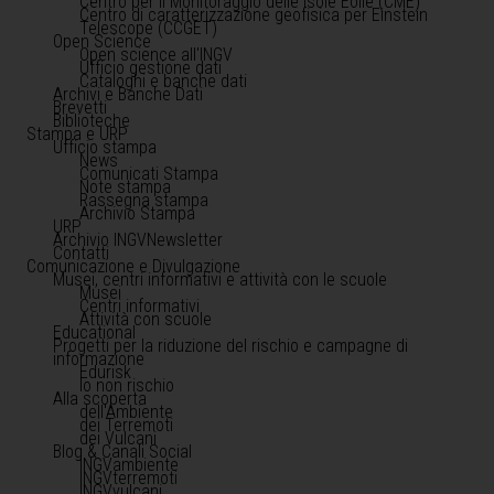
Centro per il Monitoraggio delle Isole Eolie (CME)
Centro di caratterizzazione geofisica per Einstein
Telescope (CCGET)
Open Science
Open science all'INGV
Ufficio gestione dati
Cataloghi e banche dati
Archivi e Banche Dati
Brevetti
Biblioteche
Stampa e URP
Ufficio stampa
News
Comunicati Stampa
Note stampa
Rassegna stampa
Archivio Stampa
URP
Archivio INGVNewsletter
Contatti
Comunicazione e Divulgazione
Musei, centri informativi e attività con le scuole
Musei
Centri informativi
Attività con scuole
Educational
Progetti per la riduzione del rischio e campagne di
informazione
Edurisk
Io non rischio
Alla scoperta
dell'Ambiente
dei Terremoti
dei Vulcani
Blog & Canali Social
INGVambiente
INGVterremoti
INGVvulcani