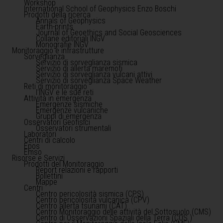
Workshop
International School of Geophysics Enzo Boschi
Prodotti della ricerca
Annals of Geophysics
Earth-prints
Journal of Geoethics and Social Geosciences
Collane editoriali INGV
Monografie INGV
Monitoraggio e infrastrutture
Sorveglianza
Servizio di sorveglianza sismica
Servizio di allerta maremoti
Servizio di sorveglianza vulcani attivi
Servizio di sorveglianza Space Weather
Reti di monitoraggio
l'INGV e le sue reti
Attività in emergenza
Emergenze sismiche
Emergenze vulcaniche
Gruppi di emergenza
Osservatori Geofisici
Osservatori strumentali
Laboratori
Centri di calcolo
Epos
Emso
Risorse e Servizi
Prodotti del Monitoraggio
Report relazioni e rapporti
Bollettini
Mappe
Centri
Centro pericolosità sismica (CPS)
Centro pericolosità vulcanica (CPV)
Centro allerta tsunami (CAT)
Centro Monitoraggio delle attività del Sottosuolo (CMS)
Centro di Osservazioni Spaziali della Terra (COS )