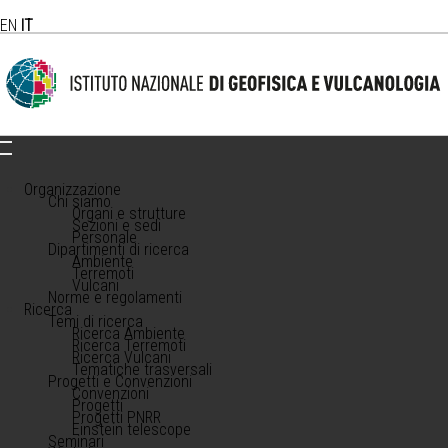
EN
IT
Organizzazione
Chi siamo
Organi e strutture
Sezioni e sedi
Personale
Dipartimenti di ricerca
Ambiente
Terremoti
Vulcani
Norme e regolamenti
Ricerca
Temi di ricerca
Ricerca Ambiente
Ricerca Terremoti
Ricerca Vulcani
Tematiche trasversali
Progetti e Convenzioni
Convenzioni
Progetti
Progetti PNRR
Einstein telescope
Seminari