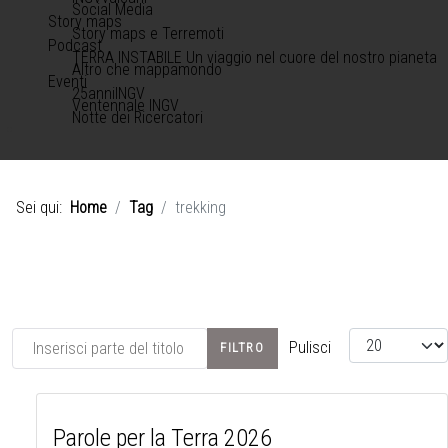
Social Media
Story maps
Story maps e Terremoti
Podcast
TERRA INSTABILE Un viaggio nel cuore del nostro pianeta
Altro che mappamondo
Eventi
25anniINGV
Ventennale INGV
Notte dei Ricercatori
Sei qui:
Home
Tag
trekking
Inserisci parte del titolo
Visualizza #
Pulisci
FILTRO
Parole per la Terra 2026