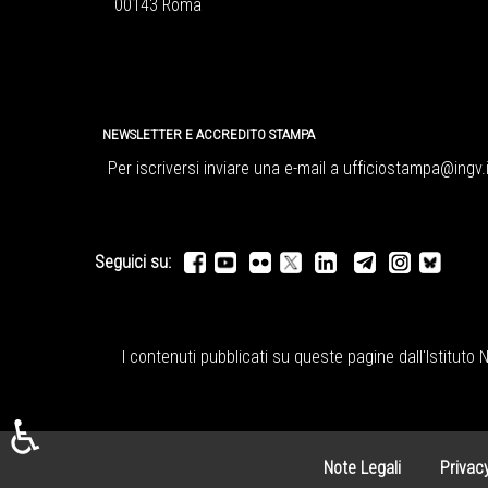
00143 Roma
NEWSLETTER E ACCREDITO STAMPA
Per iscriversi inviare una e-mail a
ufficiostampa@ingv.i
Seguici su:
I contenuti pubblicati su queste pagine dall'
Istituto 
♿
Note Legali
Privac