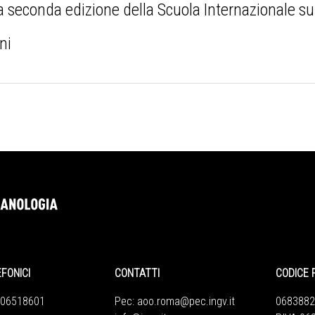
 la seconda edizione della Scuola Internazionale sul
ni
EFONICI
CONTATTI
CODICE 
 06518601
Pec:
aoo.roma@pec.ingv.it
0683882