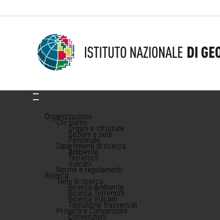
Organizzazione
Chi siamo
Organi e strutture
Sezioni e sedi
Personale
Dipartimenti di ricerca
Ambiente
Terremoti
Vulcani
Norme e regolamenti
Ricerca
Temi di ricerca
Ricerca Ambiente
Ricerca Terremoti
Ricerca Vulcani
Tematiche trasversali
Progetti e Convenzioni
Convenzioni