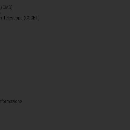
o (CMS)
)
)
ein Telescope (CCGET)
informazione