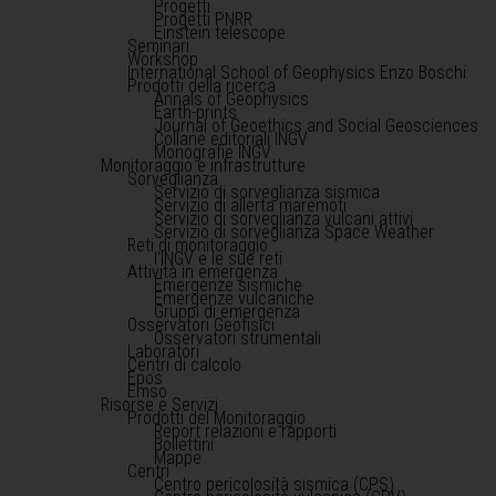
Progetti
Progetti PNRR
Einstein telescope
Seminari
Workshop
International School of Geophysics Enzo Boschi
Prodotti della ricerca
Annals of Geophysics
Earth-prints
Journal of Geoethics and Social Geosciences
Collane editoriali INGV
Monografie INGV
Monitoraggio e infrastrutture
Sorveglianza
Servizio di sorveglianza sismica
Servizio di allerta maremoti
Servizio di sorveglianza vulcani attivi
Servizio di sorveglianza Space Weather
Reti di monitoraggio
l'INGV e le sue reti
Attività in emergenza
Emergenze sismiche
Emergenze vulcaniche
Gruppi di emergenza
Osservatori Geofisici
Osservatori strumentali
Laboratori
Centri di calcolo
Epos
Emso
Risorse e Servizi
Prodotti del Monitoraggio
Report relazioni e rapporti
Bollettini
Mappe
Centri
Centro pericolosità sismica (CPS)