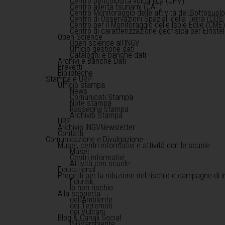
Centro pericolosità vulcanica (CPV)
Centro allerta tsunami (CAT)
Centro Monitoraggio delle attività del Sottosuol
Centro di Osservazioni Spaziali della Terra (COS 
Centro per il Monitoraggio delle Isole Eolie (CME
Centro di caratterizzazione geofisica per Einst
Open Science
Open science all'INGV
Ufficio gestione dati
Cataloghi e banche dati
Archivi e Banche Dati
Brevetti
Biblioteche
Stampa e URP
Ufficio stampa
News
Comunicati Stampa
Note stampa
Rassegna stampa
Archivio Stampa
URP
Archivio INGVNewsletter
Contatti
Comunicazione e Divulgazione
Musei, centri informativi e attività con le scuole
Musei
Centri informativi
Attività con scuole
Educational
Progetti per la riduzione del rischio e campagne di 
Edurisk
Io non rischio
Alla scoperta
dell'Ambiente
dei Terremoti
dei Vulcani
Blog & Canali Social
INGVambiente