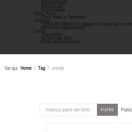
INGVterremoti
INGVvulcani
Social Media
Story maps
Story maps e Terremoti
Podcast
TERRA INSTABILE Un viaggio nel cuore del nostr
Altro che mappamondo
Eventi
25anniINGV
Ventennale INGV
Notte dei Ricercatori
Sei qui:
Home
Tag
unimib
Inserisci parte del titolo
Pulisc
FILTRO