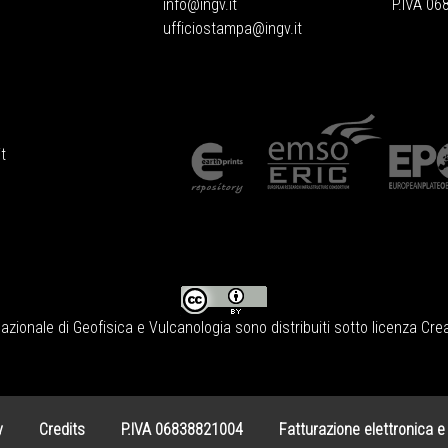
info@ingv.it
P.IVA 0
ufficiostampa@ingv.it
t
Nazionale di Geofisica e Vulcanologia
sono distribuiti sotto licenza
Crea
y
Credits
P.IVA 06838821004
Fatturazione elettronica e