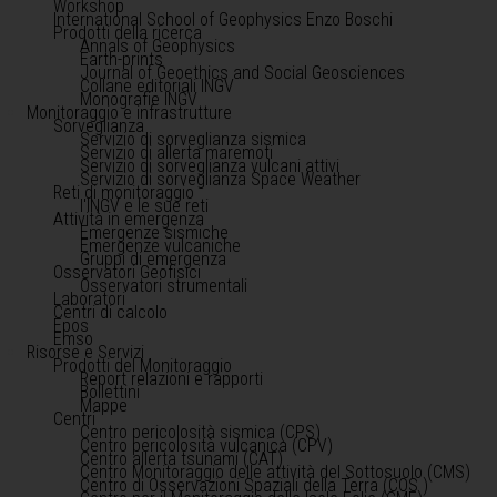
Workshop
International School of Geophysics Enzo Boschi
Prodotti della ricerca
Annals of Geophysics
Earth-prints
Journal of Geoethics and Social Geosciences
Collane editoriali INGV
Monografie INGV
Monitoraggio e infrastrutture
Sorveglianza
Servizio di sorveglianza sismica
Servizio di allerta maremoti
Servizio di sorveglianza vulcani attivi
Servizio di sorveglianza Space Weather
Reti di monitoraggio
l'INGV e le sue reti
Attività in emergenza
Emergenze sismiche
Emergenze vulcaniche
Gruppi di emergenza
Osservatori Geofisici
Osservatori strumentali
Laboratori
Centri di calcolo
Epos
Emso
Risorse e Servizi
Prodotti del Monitoraggio
Report relazioni e rapporti
Bollettini
Mappe
Centri
Centro pericolosità sismica (CPS)
Centro pericolosità vulcanica (CPV)
Centro allerta tsunami (CAT)
Centro Monitoraggio delle attività del Sottosuolo (CMS)
Centro di Osservazioni Spaziali della Terra (COS )