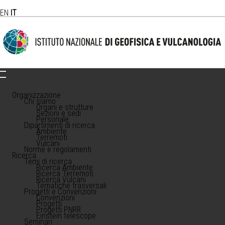
EN
IT
Organizzazione
Chi siamo
Organi e strutture
Sezioni e sedi
Personale
Dipartimenti di ricerca
Ambiente
Terremoti
Vulcani
Norme e regolamenti
Ricerca
Temi di ricerca
Ricerca Ambiente
Ricerca Terremoti
Ricerca Vulcani
Tematiche trasversali
Progetti e Convenzioni
Convenzioni
Progetti
Progetti PNRR
Einstein telescope
Seminari