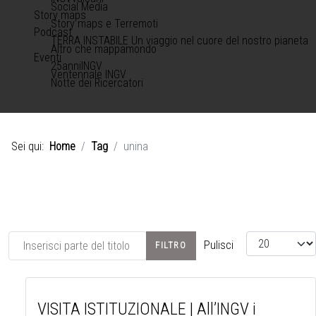
Social Media
Story maps
Story maps e Terremoti
Podcast
TERRA INSTABILE Un viaggio nel cuore del nostro pianeta
Altro che mappamondo
Eventi
25anniINGV
Ventennale INGV
Notte dei Ricercatori
Sei qui:
Home
Tag
unina
Inserisci parte del titolo
Visualizza #
Pulisci
FILTRO
VISITA ISTITUZIONALE | All’INGV i