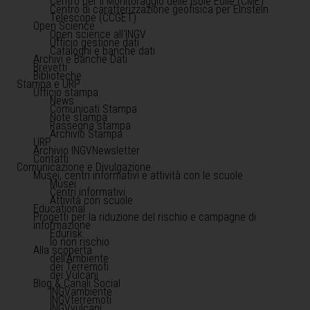
Centro per il Monitoraggio delle Isole Eolie (CME)
Centro di caratterizzazione geofisica per Einstein
Telescope (CCGET)
Open Science
Open science all'INGV
Ufficio gestione dati
Cataloghi e banche dati
Archivi e Banche Dati
Brevetti
Biblioteche
Stampa e URP
Ufficio stampa
News
Comunicati Stampa
Note stampa
Rassegna stampa
Archivio Stampa
URP
Archivio INGVNewsletter
Contatti
Comunicazione e Divulgazione
Musei, centri informativi e attività con le scuole
Musei
Centri informativi
Attività con scuole
Educational
Progetti per la riduzione del rischio e campagne di
informazione
Edurisk
Io non rischio
Alla scoperta
dell'Ambiente
dei Terremoti
dei Vulcani
Blog & Canali Social
INGVambiente
INGVterremoti
INGVvulcani