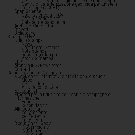
Centro per il Monitoraggio delle Isole Eolie (CME)
Centro di caratterizzazione geofisica per Einstein
Telescope (CCGET)
Open Science
Open science all'INGV
Ufficio gestione dati
Cataloghi e banche dati
Archivi e Banche Dati
Brevetti
Biblioteche
Stampa e URP
Ufficio stampa
News
Comunicati Stampa
Note stampa
Rassegna stampa
Archivio Stampa
URP
Archivio INGVNewsletter
Contatti
Comunicazione e Divulgazione
Musei, centri informativi e attività con le scuole
Musei
Centri informativi
Attività con scuole
Educational
Progetti per la riduzione del rischio e campagne di
informazione
Edurisk
Io non rischio
Alla scoperta
dell'Ambiente
dei Terremoti
dei Vulcani
Blog & Canali Social
INGVambiente
INGVterremoti
INGVvulcani