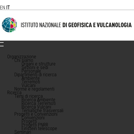
EN
IT
Organizzazione
Chi siamo
Organi e strutture
Sezioni e sedi
Personale
Dipartimenti di ricerca
Ambiente
Terremoti
Vulcani
Norme e regolamenti
Ricerca
Temi di ricerca
Ricerca Ambiente
Ricerca Terremoti
Ricerca Vulcani
Tematiche trasversali
Progetti e Convenzioni
Convenzioni
Progetti
Progetti PNRR
Einstein telescope
Seminari