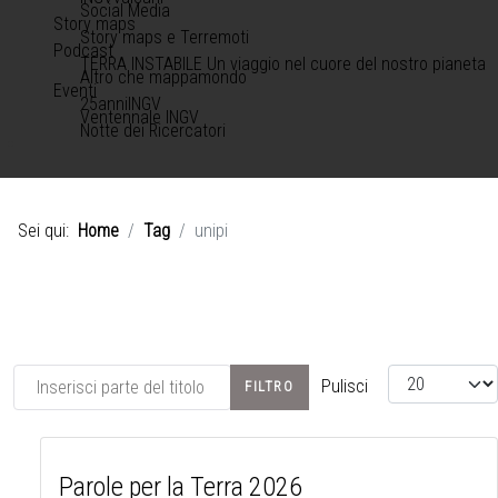
Social Media
Story maps
Story maps e Terremoti
Podcast
TERRA INSTABILE Un viaggio nel cuore del nostro pianeta
Altro che mappamondo
Eventi
25anniINGV
Ventennale INGV
Notte dei Ricercatori
Sei qui:
Home
Tag
unipi
Inserisci parte del titolo
Visualizza #
Pulisci
FILTRO
Parole per la Terra 2026