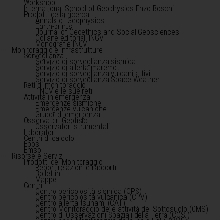
Workshop
International School of Geophysics Enzo Boschi
Prodotti della ricerca
Annals of Geophysics
Earth-prints
Journal of Geoethics and Social Geosciences
Collane editoriali INGV
Monografie INGV
Monitoraggio e infrastrutture
Sorveglianza
Servizio di sorveglianza sismica
Servizio di allerta maremoti
Servizio di sorveglianza vulcani attivi
Servizio di sorveglianza Space Weather
Reti di monitoraggio
l'INGV e le sue reti
Attività in emergenza
Emergenze sismiche
Emergenze vulcaniche
Gruppi di emergenza
Osservatori Geofisici
Osservatori strumentali
Laboratori
Centri di calcolo
Epos
Emso
Risorse e Servizi
Prodotti del Monitoraggio
Report relazioni e rapporti
Bollettini
Mappe
Centri
Centro pericolosità sismica (CPS)
Centro pericolosità vulcanica (CPV)
Centro allerta tsunami (CAT)
Centro Monitoraggio delle attività del Sottosuolo (CMS)
Centro di Osservazioni Spaziali della Terra (COS )