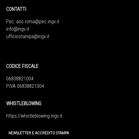
CONTATTI
Pec:
aoo.roma@pec.ingv.it
info@ingv.it
ufficiostampa@ingv.it
CODICE FISCALE
06838821004
P.IVA 06838821004
WHISTLEBLOWING
https://whistleblowing.ingv.
it
NEWSLETTER E ACCREDITO STAMPA