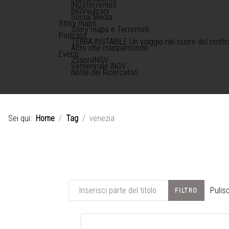
INGVterremoti
INGVvulcani
Social Media
Story maps
Story maps e Terremoti
Podcast
TERRA INSTABILE Un viaggio nel cuore del nostr
Altro che mappamondo
Eventi
25anniINGV
Ventennale INGV
Notte dei Ricercatori
Sei qui:
Home
Tag
venezia
Inserisci parte del titolo
Pulisc
FILTRO