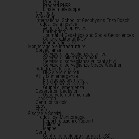
Progetti
Progetti PNRR
Einstein telescope
Seminari
Workshop
International School of Geophysics Enzo Boschi
Prodotti della ricerca
Annals of Geophysics
Earth-prints
Journal of Geoethics and Social Geosciences
Collane editoriali INGV
Monografie INGV
Monitoraggio e infrastrutture
Sorveglianza
Servizio di sorveglianza sismica
Servizio di allerta maremoti
Servizio di sorveglianza vulcani attivi
Servizio di sorveglianza Space Weather
Reti di monitoraggio
l'INGV e le sue reti
Attività in emergenza
Emergenze sismiche
Emergenze vulcaniche
Gruppi di emergenza
Osservatori Geofisici
Osservatori strumentali
Laboratori
Centri di calcolo
Epos
Emso
Risorse e Servizi
Prodotti del Monitoraggio
Report relazioni e rapporti
Bollettini
Mappe
Centri
Centro pericolosità sismica (CPS)