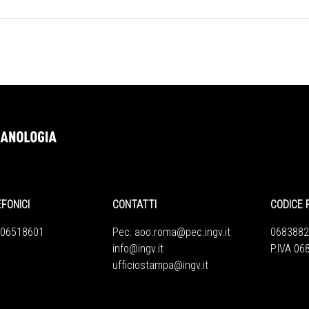
EFONICI
CONTATTI
CODICE 
 06518601
Pec:
aoo.roma@pec.ingv.it
0683882
info@ingv.it
P.IVA 0
ufficiostampa@ingv.it