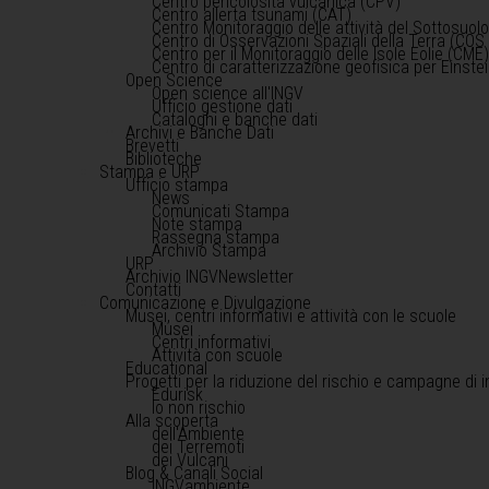
Centro pericolosità vulcanica (CPV)
Centro allerta tsunami (CAT)
Centro Monitoraggio delle attività del Sottosuol
Centro di Osservazioni Spaziali della Terra (COS 
Centro per il Monitoraggio delle Isole Eolie (CME
Centro di caratterizzazione geofisica per Einst
Open Science
Open science all'INGV
Ufficio gestione dati
Cataloghi e banche dati
Archivi e Banche Dati
Brevetti
Biblioteche
Stampa e URP
Ufficio stampa
News
Comunicati Stampa
Note stampa
Rassegna stampa
Archivio Stampa
URP
Archivio INGVNewsletter
Contatti
Comunicazione e Divulgazione
Musei, centri informativi e attività con le scuole
Musei
Centri informativi
Attività con scuole
Educational
Progetti per la riduzione del rischio e campagne di 
Edurisk
Io non rischio
Alla scoperta
dell'Ambiente
dei Terremoti
dei Vulcani
Blog & Canali Social
INGVambiente