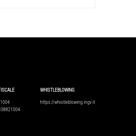
FISCALE
WHISTLEBLOWING
1004
https://whistleblowing.ingv.
it
6838821004