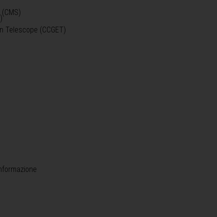
o (CMS)
)
)
ein Telescope (CCGET)
informazione