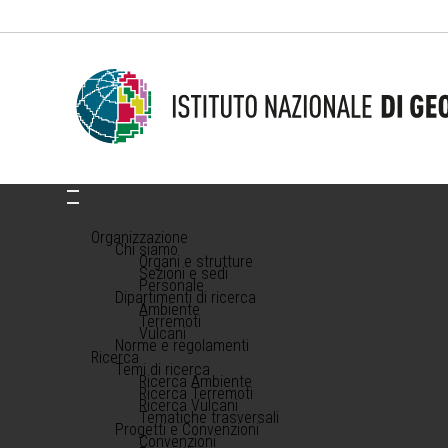
Organizzazione
Chi siamo
Organi e strutture
Sezioni e sedi
Personale
Dipartimenti di ricerca
Ambiente
Terremoti
Vulcani
Norme e regolamenti
Ricerca
Temi di ricerca
Ricerca Ambiente
Ricerca Terremoti
Ricerca Vulcani
Tematiche trasversali
Progetti e Convenzioni
Convenzioni