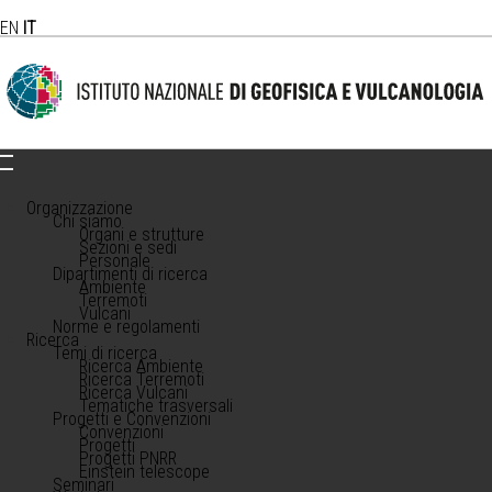
EN
IT
Organizzazione
Chi siamo
Organi e strutture
Sezioni e sedi
Personale
Dipartimenti di ricerca
Ambiente
Terremoti
Vulcani
Norme e regolamenti
Ricerca
Temi di ricerca
Ricerca Ambiente
Ricerca Terremoti
Ricerca Vulcani
Tematiche trasversali
Progetti e Convenzioni
Convenzioni
Progetti
Progetti PNRR
Einstein telescope
Seminari