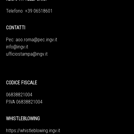
Telefono +39 06518601
CONTATTI
Pec:
aoo.roma@pec.ingv.it
info@ingv.it
ufficiostampa@ingv.it
CODICE FISCALE
06838821004
P.IVA 06838821004
WHISTLEBLOWING
https://whistleblowing.ingv.
it