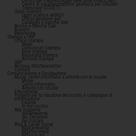
Centro per il Monitoraggio delle Isole Eolie (CME)
Centro di caratterizzazione geofisica per Einstein
Telescope (CCGET)
Open Science
Open science all'INGV
Ufficio gestione dati
Cataloghi e banche dati
Archivi e Banche Dati
Brevetti
Biblioteche
Stampa e URP
Ufficio stampa
News
Comunicati Stampa
Note stampa
Rassegna stampa
Archivio Stampa
URP
Archivio INGVNewsletter
Contatti
Comunicazione e Divulgazione
Musei, centri informativi e attività con le scuole
Musei
Centri informativi
Attività con scuole
Educational
Progetti per la riduzione del rischio e campagne di
informazione
Edurisk
Io non rischio
Alla scoperta
dell'Ambiente
dei Terremoti
dei Vulcani
Blog & Canali Social
INGVambiente
INGVterremoti
INGVvulcani