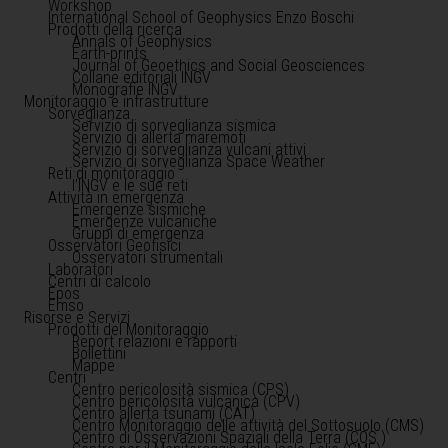
Workshop
International School of Geophysics Enzo Boschi
Prodotti della ricerca
Annals of Geophysics
Earth-prints
Journal of Geoethics and Social Geosciences
Collane editoriali INGV
Monografie INGV
Monitoraggio e infrastrutture
Sorveglianza
Servizio di sorveglianza sismica
Servizio di allerta maremoti
Servizio di sorveglianza vulcani attivi
Servizio di sorveglianza Space Weather
Reti di monitoraggio
l'INGV e le sue reti
Attività in emergenza
Emergenze sismiche
Emergenze vulcaniche
Gruppi di emergenza
Osservatori Geofisici
Osservatori strumentali
Laboratori
Centri di calcolo
Epos
Emso
Risorse e Servizi
Prodotti del Monitoraggio
Report relazioni e rapporti
Bollettini
Mappe
Centri
Centro pericolosità sismica (CPS)
Centro pericolosità vulcanica (CPV)
Centro allerta tsunami (CAT)
Centro Monitoraggio delle attività del Sottosuolo (CMS)
Centro di Osservazioni Spaziali della Terra (COS )