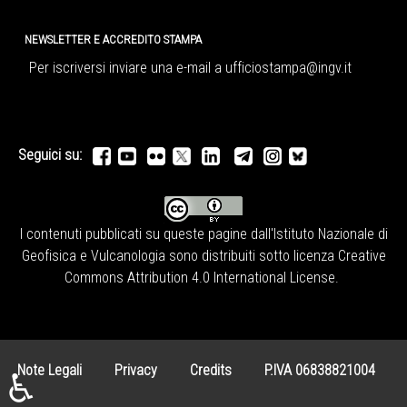
NEWSLETTER E ACCREDITO STAMPA
Per iscriversi inviare una e-mail a
ufficiostampa@ingv.it
Seguici su:
I contenuti pubblicati su queste pagine dall'
Istituto Nazionale di
Geofisica e Vulcanologia
sono distribuiti sotto licenza
Creative
Commons Attribution 4.0 International License
.
Note Legali
Privacy
Credits
P.IVA 06838821004
♿