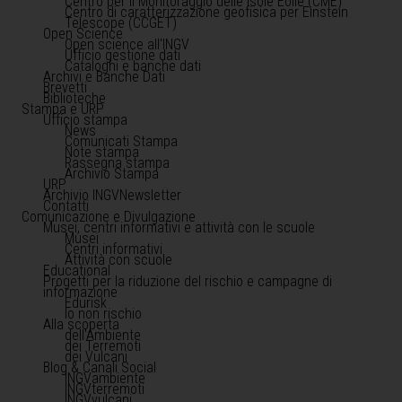
Centro per il Monitoraggio delle Isole Eolie (CME)
Centro di caratterizzazione geofisica per Einstein
Telescope (CCGET)
Open Science
Open science all'INGV
Ufficio gestione dati
Cataloghi e banche dati
Archivi e Banche Dati
Brevetti
Biblioteche
Stampa e URP
Ufficio stampa
News
Comunicati Stampa
Note stampa
Rassegna stampa
Archivio Stampa
URP
Archivio INGVNewsletter
Contatti
Comunicazione e Divulgazione
Musei, centri informativi e attività con le scuole
Musei
Centri informativi
Attività con scuole
Educational
Progetti per la riduzione del rischio e campagne di
informazione
Edurisk
Io non rischio
Alla scoperta
dell'Ambiente
dei Terremoti
dei Vulcani
Blog & Canali Social
INGVambiente
INGVterremoti
INGVvulcani