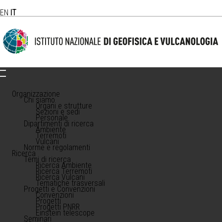
EN
IT
Organizzazione
Chi siamo
Organi e strutture
Sezioni e sedi
Personale
Dipartimenti di ricerca
Ambiente
Terremoti
Vulcani
Norme e regolamenti
Ricerca
Temi di ricerca
Ricerca Ambiente
Ricerca Terremoti
Ricerca Vulcani
Tematiche trasversali
Progetti e Convenzioni
Convenzioni
Progetti
Progetti PNRR
Einstein telescope
Seminari