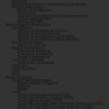
Workshop
International School of Geophysics Enzo Boschi
Prodotti della ricerca
Annals of Geophysics
Earth-prints
Journal of Geoethics and Social Geosciences
Collane editoriali INGV
Monografie INGV
Monitoraggio e infrastrutture
Sorveglianza
Servizio di sorveglianza sismica
Servizio di allerta maremoti
Servizio di sorveglianza vulcani attivi
Servizio di sorveglianza Space Weather
Reti di monitoraggio
l'INGV e le sue reti
Attività in emergenza
Emergenze sismiche
Emergenze vulcaniche
Gruppi di emergenza
Osservatori Geofisici
Osservatori strumentali
Laboratori
Centri di calcolo
Epos
Emso
Risorse e Servizi
Prodotti del Monitoraggio
Report relazioni e rapporti
Bollettini
Mappe
Centri
Centro pericolosità sismica (CPS)
Centro pericolosità vulcanica (CPV)
Centro allerta tsunami (CAT)
Centro Monitoraggio delle attività del Sottosuolo (CMS)
Centro di Osservazioni Spaziali della Terra (COS )