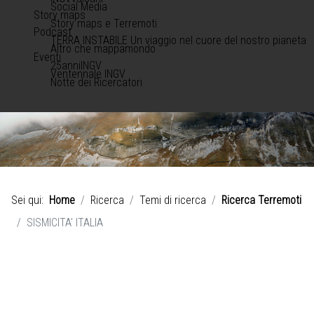
Social Media
Story maps
Story maps e Terremoti
Podcast
TERRA INSTABILE Un viaggio nel cuore del nostro pianeta
Altro che mappamondo
Eventi
25anniINGV
Ventennale INGV
Notte dei Ricercatori
Sei qui:
Home
Ricerca
Temi di ricerca
Ricerca Terremoti
SISMICITA' ITALIA