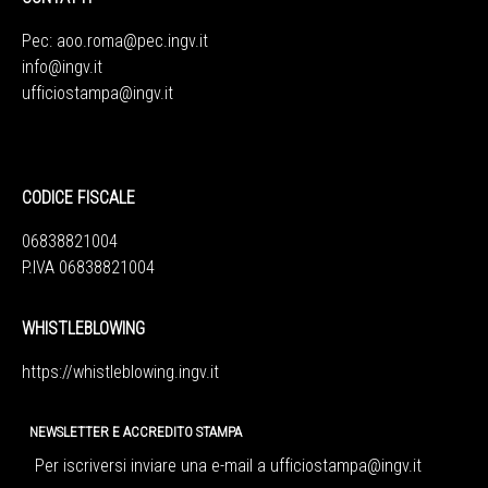
Pec:
aoo.roma@pec.ingv.it
info@ingv.it
ufficiostampa@ingv.it
CODICE FISCALE
06838821004
P.IVA 06838821004
WHISTLEBLOWING
https://whistleblowing.ingv.
it
NEWSLETTER E ACCREDITO STAMPA
Per iscriversi inviare una e-mail a
ufficiostampa@ingv.it