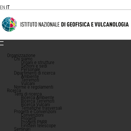
EN
IT
Organizzazione
Chi siamo
Organi e strutture
Sezioni e sedi
Personale
Dipartimenti di ricerca
Ambiente
Terremoti
Vulcani
Norme e regolamenti
Ricerca
Temi di ricerca
Ricerca Ambiente
Ricerca Terremoti
Ricerca Vulcani
Tematiche trasversali
Progetti e Convenzioni
Convenzioni
Progetti
Progetti PNRR
Einstein telescope
Seminari