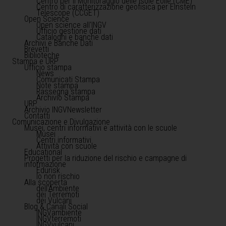
Centro per il Monitoraggio delle Isole Eolie (CME)
Centro di caratterizzazione geofisica per Einstein
Telescope (CCGET)
Open Science
Open science all'INGV
Ufficio gestione dati
Cataloghi e banche dati
Archivi e Banche Dati
Brevetti
Biblioteche
Stampa e URP
Ufficio stampa
News
Comunicati Stampa
Note stampa
Rassegna stampa
Archivio Stampa
URP
Archivio INGVNewsletter
Contatti
Comunicazione e Divulgazione
Musei, centri informativi e attività con le scuole
Musei
Centri informativi
Attività con scuole
Educational
Progetti per la riduzione del rischio e campagne di
informazione
Edurisk
Io non rischio
Alla scoperta
dell'Ambiente
dei Terremoti
dei Vulcani
Blog & Canali Social
INGVambiente
INGVterremoti
INGVvulcani