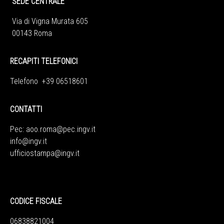
SEDE CENTRALE
Via di Vigna Murata 605
00143 Roma
RECAPITI TELEFONICI
Telefono +39 06518601
CONTATTI
Pec:
aoo.roma@pec.ingv.it
info@ingv.it
ufficiostampa@ingv.it
CODICE FISCALE
06838821004