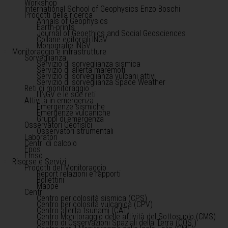
Workshop
International School of Geophysics Enzo Boschi
Prodotti della ricerca
Annals of Geophysics
Earth-prints
Journal of Geoethics and Social Geosciences
Collane editoriali INGV
Monografie INGV
Monitoraggio e infrastrutture
Sorveglianza
Servizio di sorveglianza sismica
Servizio di allerta maremoti
Servizio di sorveglianza vulcani attivi
Servizio di sorveglianza Space Weather
Reti di monitoraggio
l'INGV e le sue reti
Attività in emergenza
Emergenze sismiche
Emergenze vulcaniche
Gruppi di emergenza
Osservatori Geofisici
Osservatori strumentali
Laboratori
Centri di calcolo
Epos
Emso
Risorse e Servizi
Prodotti del Monitoraggio
Report relazioni e rapporti
Bollettini
Mappe
Centri
Centro pericolosità sismica (CPS)
Centro pericolosità vulcanica (CPV)
Centro allerta tsunami (CAT)
Centro Monitoraggio delle attività del Sottosuolo (CMS)
Centro di Osservazioni Spaziali della Terra (COS )