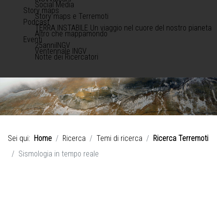
Social Media
Story maps
Story maps e Terremoti
Podcast
TERRA INSTABILE Un viaggio nel cuore del nostro pianeta
Altro che mappamondo
Eventi
25anniINGV
Ventennale INGV
Notte dei Ricercatori
Sei qui:
Home
Ricerca
Temi di ricerca
Ricerca Terremoti
Sismologia in tempo reale