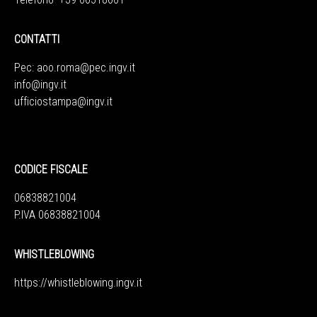
CONTATTI
Pec:
aoo.roma@pec.ingv.it
info@ingv.it
ufficiostampa@ingv.it
CODICE FISCALE
06838821004
P.IVA 06838821004
WHISTLEBLOWING
https://whistleblowing.ingv.
it