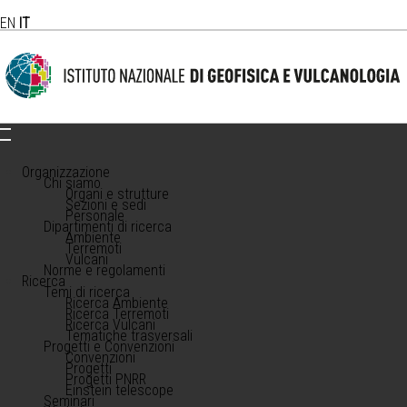
EN
IT
Organizzazione
Chi siamo
Organi e strutture
Sezioni e sedi
Personale
Dipartimenti di ricerca
Ambiente
Terremoti
Vulcani
Norme e regolamenti
Ricerca
Temi di ricerca
Ricerca Ambiente
Ricerca Terremoti
Ricerca Vulcani
Tematiche trasversali
Progetti e Convenzioni
Convenzioni
Progetti
Progetti PNRR
Einstein telescope
Seminari