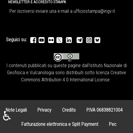
NEWSLETTER E ACCREDITO STAMPA
Per iscriversi inviare una e-mail a
ufficiostampa@ingv.it
Seguici su:
I contenuti pubblicati su queste pagine dall'
Istituto Nazionale di
Geofisica e Vulcanologia
sono distribuiti sotto licenza
Creative
Commons Attribution 4.0 International License
.
Note Legali
Privacy
Credits
P.IVA 06838821004
♿
Fatturazione elettronica e Split Payment
Pec