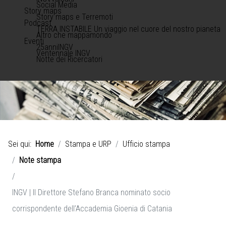
Social Media
Story maps
Story maps e Terremoti
Podcast
TERRA INSTABILE Un viaggio nel cuore del nostro pianeta
Altro che mappamondo
Eventi
25anniINGV
Ventennale INGV
Notte dei Ricercatori
Sei qui:
Home
Stampa e URP
Ufficio stampa
Note stampa
INGV | Il Direttore Stefano Branca nominato socio
corrispondente dell’Accademia Gioenia di Catania