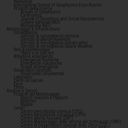
Workshop
International School of Geophysics Enzo Boschi
Prodotti della ricerca
Annals of Geophysics
Earth-prints
Journal of Geoethics and Social Geosciences
Collane editoriali INGV
Monografie INGV
Monitoraggio e infrastrutture
Sorveglianza
Servizio di sorveglianza sismica
Servizio di allerta maremoti
Servizio di sorveglianza vulcani attivi
Servizio di sorveglianza Space Weather
Reti di monitoraggio
l'INGV e le sue reti
Attività in emergenza
Emergenze sismiche
Emergenze vulcaniche
Gruppi di emergenza
Osservatori Geofisici
Osservatori strumentali
Laboratori
Centri di calcolo
Epos
Emso
Risorse e Servizi
Prodotti del Monitoraggio
Report relazioni e rapporti
Bollettini
Mappe
Centri
Centro pericolosità sismica (CPS)
Centro pericolosità vulcanica (CPV)
Centro allerta tsunami (CAT)
Centro Monitoraggio delle attività del Sottosuolo (CMS)
Centro di Osservazioni Spaziali della Terra (COS )