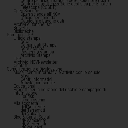
Centro per il Monitoraggio delle Isole Eolie (CME)
Centro di caratterizzazione geofisica per Einstein
Telescope (CCGET)
Open Science
Open science all'INGV
Ufficio gestione dati
Cataloghi e banche dati
Archivi e Banche Dati
Brevetti
Biblioteche
Stampa e URP
Ufficio stampa
News
Comunicati Stampa
Note stampa
Rassegna stampa
Archivio Stampa
URP
Archivio INGVNewsletter
Contatti
Comunicazione e Divulgazione
Musei, centri informativi e attività con le scuole
Musei
Centri informativi
Attività con scuole
Educational
Progetti per la riduzione del rischio e campagne di
informazione
Edurisk
Io non rischio
Alla scoperta
dell'Ambiente
dei Terremoti
dei Vulcani
Blog & Canali Social
INGVambiente
INGVterremoti
INGVvulcani