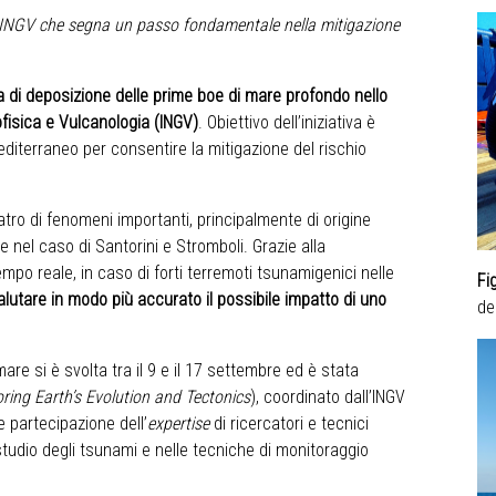
ell’INGV che segna un passo fondamentale nella mitigazione
 di deposizione delle prime boe di mare profondo nello
eofisica e Vulcanologia (INGV)
. Obiettivo dell’iniziativa è
editerraneo per consentire la mitigazione del rischio
eatro di fenomeni importanti, principalmente di origine
me nel caso di Santorini e Stromboli. Grazie alla
tempo reale, in caso di forti terremoti tsunamigenici nelle
Fi
alutare in modo più accurato il possibile impatto di uno
de
re si è svolta tra il 9 e il 17 settembre ed è stata
ring Earth’s Evolution and Tectonics
), coordinato dall’INGV
 partecipazione dell’
expertise
di ricercatori e tecnici
o studio degli tsunami e nelle tecniche di monitoraggio