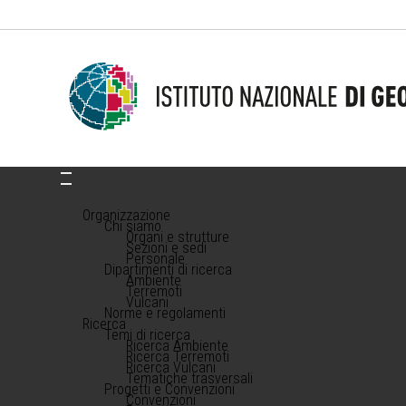
Organizzazione
Chi siamo
Organi e strutture
Sezioni e sedi
Personale
Dipartimenti di ricerca
Ambiente
Terremoti
Vulcani
Norme e regolamenti
Ricerca
Temi di ricerca
Ricerca Ambiente
Ricerca Terremoti
Ricerca Vulcani
Tematiche trasversali
Progetti e Convenzioni
Convenzioni