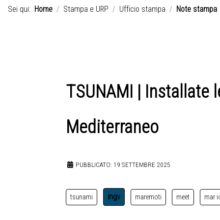
Sei qui:
Home
Stampa e URP
Ufficio stampa
Note stampa
TSUNAMI | Installate l
Mediterraneo
PUBBLICATO: 19 SETTEMBRE 2025
ingv
tsunami
maremoti
meet
mar i