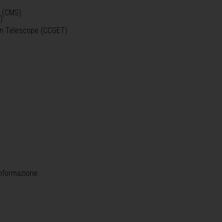
o (CMS)
)
)
ein Telescope (CCGET)
informazione