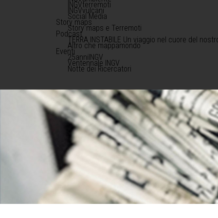
INGVterremoti
INGVvulcani
Social Media
Story maps
Story maps e Terremoti
Podcast
TERRA INSTABILE Un viaggio nel cuore del nostr
Altro che mappamondo
Eventi
25anniINGV
Ventennale INGV
Notte dei Ricercatori