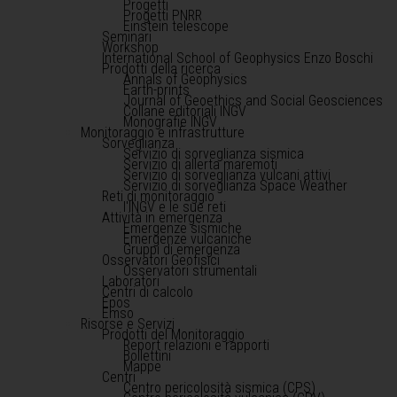
Progetti
Progetti PNRR
Einstein telescope
Seminari
Workshop
International School of Geophysics Enzo Boschi
Prodotti della ricerca
Annals of Geophysics
Earth-prints
Journal of Geoethics and Social Geosciences
Collane editoriali INGV
Monografie INGV
Monitoraggio e infrastrutture
Sorveglianza
Servizio di sorveglianza sismica
Servizio di allerta maremoti
Servizio di sorveglianza vulcani attivi
Servizio di sorveglianza Space Weather
Reti di monitoraggio
l'INGV e le sue reti
Attività in emergenza
Emergenze sismiche
Emergenze vulcaniche
Gruppi di emergenza
Osservatori Geofisici
Osservatori strumentali
Laboratori
Centri di calcolo
Epos
Emso
Risorse e Servizi
Prodotti del Monitoraggio
Report relazioni e rapporti
Bollettini
Mappe
Centri
Centro pericolosità sismica (CPS)