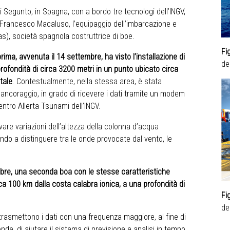
i Segunto, in Spagna, con a bordo tre tecnologi dell’INGV,
Francesco Macaluso, l’equipaggio dell’imbarcazione e
), società spagnola costruttrice di boe.
Fi
rima, avvenuta il 14 settembre, ha visto l’installazione di
de
rofondità di circa 3200 metri in un punto ubicato circa
tale
. Contestualmente, nella stessa area, è stata
 ancoraggio, in grado di ricevere i dati tramite un modem
Centro Allerta Tsunami dell’INGV.
evare variazioni dell’altezza della colonna d’acqua
ndo a distinguere tra le onde provocate dal vento, le
mbre, una seconda boa con le stesse caratteristiche
ca 100 km dalla costa calabra ionica, a una profondità di
Fi
de
 trasmettono i dati con una frequenza maggiore, al fine di
de, di aiutare il sistema di previsione e analisi in tempo