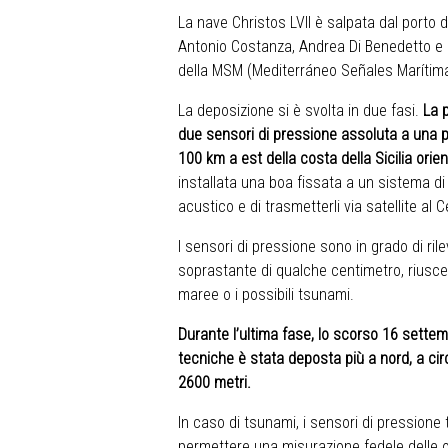
La nave Christos LVII è salpata dal porto d
Antonio Costanza, Andrea Di Benedetto e 
della MSM (Mediterráneo Señales Marítimas
La deposizione si è svolta in due fasi.
La p
due sensori di pressione assoluta a una p
100 km a est della costa della Sicilia orien
installata una boa fissata a un sistema di
acustico e di trasmetterli via satellite al 
I sensori di pressione sono in grado di ril
soprastante di qualche centimetro, riusce
maree o i possibili tsunami.
Durante l’ultima fase, lo scorso 16 sette
tecniche è stata deposta più a nord, a cir
2600 metri.
In caso di tsunami, i sensori di pressione
permettere una misurazione fedele delle on