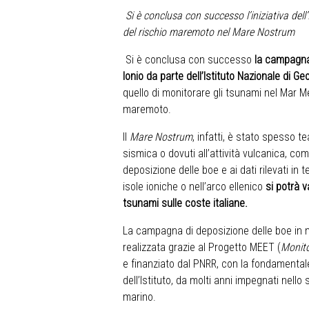
Si è conclusa con successo l’iniziativa d
del rischio maremoto nel Mare Nostrum
Si è conclusa con successo
la campagna
Ionio da parte dell’Istituto Nazionale di G
quello di monitorare gli tsunami nel Mar M
maremoto.
Il
Mare Nostrum
, infatti, è stato spesso t
sismica o dovuti all’attività vulcanica, co
deposizione delle boe e ai dati rilevati in 
isole ioniche o nell’arco ellenico
si potrà v
tsunami sulle coste italiane.
La campagna di deposizione delle boe in ma
realizzata grazie al Progetto MEET (
Monito
e finanziato dal PNRR, con la fondamentale
dell’Istituto, da molti anni impegnati nell
marino.