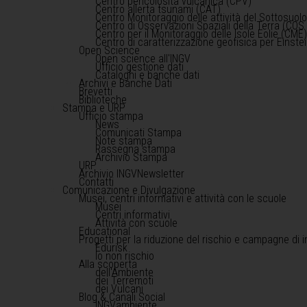
Centro pericolosità vulcanica (CPV)
Centro allerta tsunami (CAT)
Centro Monitoraggio delle attività del Sottosuol
Centro di Osservazioni Spaziali della Terra (COS 
Centro per il Monitoraggio delle Isole Eolie (CME
Centro di caratterizzazione geofisica per Einst
Open Science
Open science all'INGV
Ufficio gestione dati
Cataloghi e banche dati
Archivi e Banche Dati
Brevetti
Biblioteche
Stampa e URP
Ufficio stampa
News
Comunicati Stampa
Note stampa
Rassegna stampa
Archivio Stampa
URP
Archivio INGVNewsletter
Contatti
Comunicazione e Divulgazione
Musei, centri informativi e attività con le scuole
Musei
Centri informativi
Attività con scuole
Educational
Progetti per la riduzione del rischio e campagne di 
Edurisk
Io non rischio
Alla scoperta
dell'Ambiente
dei Terremoti
dei Vulcani
Blog & Canali Social
INGVambiente