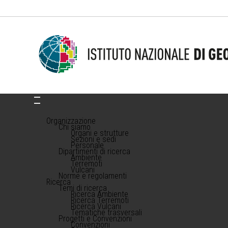
Organizzazione
Chi siamo
Organi e strutture
Sezioni e sedi
Personale
Dipartimenti di ricerca
Ambiente
Terremoti
Vulcani
Norme e regolamenti
Ricerca
Temi di ricerca
Ricerca Ambiente
Ricerca Terremoti
Ricerca Vulcani
Tematiche trasversali
Progetti e Convenzioni
Convenzioni