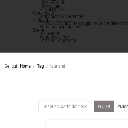
INGVterremoti
INGVvulcani
Social Media
Story maps
Story maps e Terremoti
Podcast
TERRA INSTABILE Un viaggio nel cuore del nostr
Altro che mappamondo
Eventi
25anniINGV
Ventennale INGV
Notte dei Ricercatori
Sei qui:
Home
Tag
tsunami
Inserisci parte del titolo
Pulisc
FILTRO