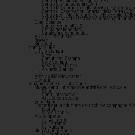
Centro pericolosità vulcanica (CPV)
Centro allerta tsunami (CAT)
Centro Monitoraggio delle attività del Sottosuol
Centro di Osservazioni Spaziali della Terra (COS 
Centro per il Monitoraggio delle Isole Eolie (CME
Centro di caratterizzazione geofisica per Einst
Open Science
Open science all'INGV
Ufficio gestione dati
Cataloghi e banche dati
Archivi e Banche Dati
Brevetti
Biblioteche
Stampa e URP
Ufficio stampa
News
Comunicati Stampa
Note stampa
Rassegna stampa
Archivio Stampa
URP
Archivio INGVNewsletter
Contatti
Comunicazione e Divulgazione
Musei, centri informativi e attività con le scuole
Musei
Centri informativi
Attività con scuole
Educational
Progetti per la riduzione del rischio e campagne di 
Edurisk
Io non rischio
Alla scoperta
dell'Ambiente
dei Terremoti
dei Vulcani
Blog & Canali Social
INGVambiente