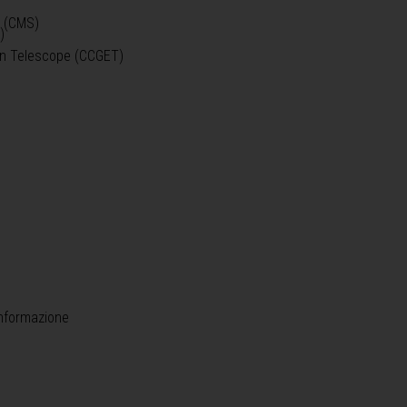
o (CMS)
)
)
ein Telescope (CCGET)
informazione