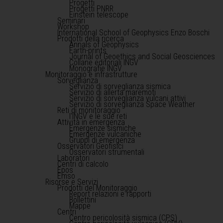
Progetti
Progetti PNRR
Einstein telescope
Seminari
Workshop
International School of Geophysics Enzo Boschi
Prodotti della ricerca
Annals of Geophysics
Earth-prints
Journal of Geoethics and Social Geosciences
Collane editoriali INGV
Monografie INGV
Monitoraggio e infrastrutture
Sorveglianza
Servizio di sorveglianza sismica
Servizio di allerta maremoti
Servizio di sorveglianza vulcani attivi
Servizio di sorveglianza Space Weather
Reti di monitoraggio
l'INGV e le sue reti
Attività in emergenza
Emergenze sismiche
Emergenze vulcaniche
Gruppi di emergenza
Osservatori Geofisici
Osservatori strumentali
Laboratori
Centri di calcolo
Epos
Emso
Risorse e Servizi
Prodotti del Monitoraggio
Report relazioni e rapporti
Bollettini
Mappe
Centri
Centro pericolosità sismica (CPS)