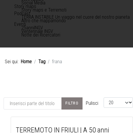
Social Media
Story maps
Story maps e Terremoti
Podcast
TERRA INSTABILE Un viaggio nel cuore del nostro pianeta
Altro che mappamondo
Eventi
25anniINGV
Ventennale INGV
Notte dei Ricercatori
Sei qui:
Home
Tag
frana
Inserisci parte del titolo
Visualizza #
Pulisci
FILTRO
TERREMOTO IN FRIULI | A 50 anni