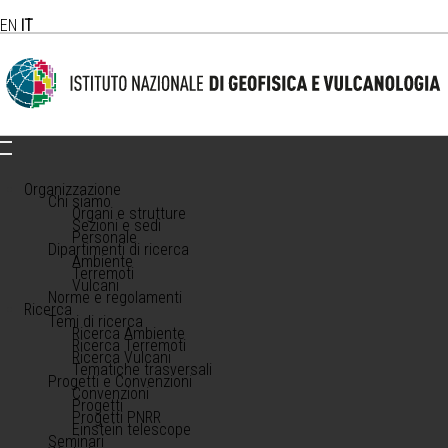
EN
IT
Organizzazione
Chi siamo
Organi e strutture
Sezioni e sedi
Personale
Dipartimenti di ricerca
Ambiente
Terremoti
Vulcani
Norme e regolamenti
Ricerca
Temi di ricerca
Ricerca Ambiente
Ricerca Terremoti
Ricerca Vulcani
Tematiche trasversali
Progetti e Convenzioni
Convenzioni
Progetti
Progetti PNRR
Einstein telescope
Seminari