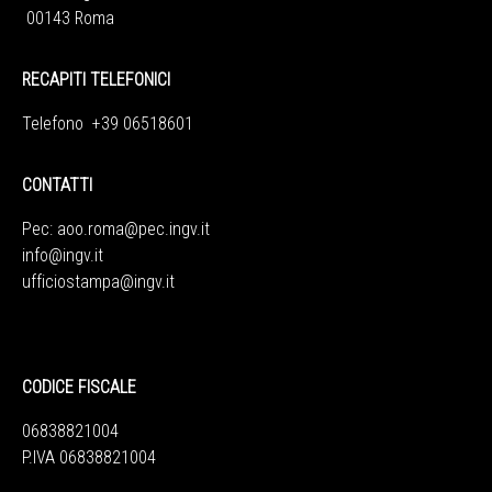
00143 Roma
RECAPITI TELEFONICI
Telefono +39 06518601
CONTATTI
Pec:
aoo.roma@pec.ingv.it
info@ingv.it
ufficiostampa@ingv.it
CODICE FISCALE
06838821004
P.IVA 06838821004