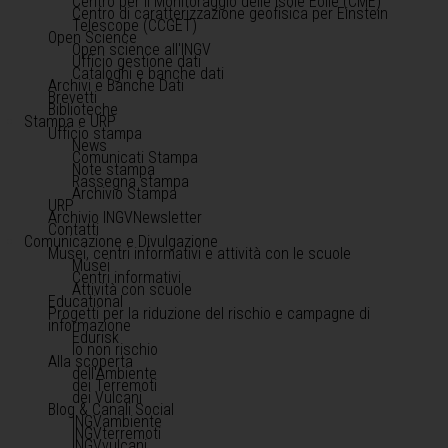
Centro per il Monitoraggio delle Isole Eolie (CME)
Centro di caratterizzazione geofisica per Einstein
Telescope (CCGET)
Open Science
Open science all'INGV
Ufficio gestione dati
Cataloghi e banche dati
Archivi e Banche Dati
Brevetti
Biblioteche
Stampa e URP
Ufficio stampa
News
Comunicati Stampa
Note stampa
Rassegna stampa
Archivio Stampa
URP
Archivio INGVNewsletter
Contatti
Comunicazione e Divulgazione
Musei, centri informativi e attività con le scuole
Musei
Centri informativi
Attività con scuole
Educational
Progetti per la riduzione del rischio e campagne di
informazione
Edurisk
Io non rischio
Alla scoperta
dell'Ambiente
dei Terremoti
dei Vulcani
Blog & Canali Social
INGVambiente
INGVterremoti
INGVvulcani