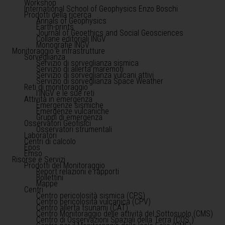
Workshop
International School of Geophysics Enzo Boschi
Prodotti della ricerca
Annals of Geophysics
Earth-prints
Journal of Geoethics and Social Geosciences
Collane editoriali INGV
Monografie INGV
Monitoraggio e infrastrutture
Sorveglianza
Servizio di sorveglianza sismica
Servizio di allerta maremoti
Servizio di sorveglianza vulcani attivi
Servizio di sorveglianza Space Weather
Reti di monitoraggio
l'INGV e le sue reti
Attività in emergenza
Emergenze sismiche
Emergenze vulcaniche
Gruppi di emergenza
Osservatori Geofisici
Osservatori strumentali
Laboratori
Centri di calcolo
Epos
Emso
Risorse e Servizi
Prodotti del Monitoraggio
Report relazioni e rapporti
Bollettini
Mappe
Centri
Centro pericolosità sismica (CPS)
Centro pericolosità vulcanica (CPV)
Centro allerta tsunami (CAT)
Centro Monitoraggio delle attività del Sottosuolo (CMS)
Centro di Osservazioni Spaziali della Terra (COS )