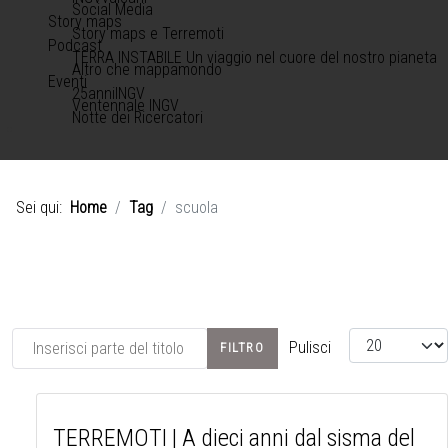
Social Media
Story maps
Story maps e Terremoti
Podcast
TERRA INSTABILE Un viaggio nel cuore del nostro pianeta
Altro che mappamondo
Eventi
25anniINGV
Ventennale INGV
Notte dei Ricercatori
Sei qui:
Home
Tag
scuola
Inserisci parte del titolo
Visualizza #
Pulisci
FILTRO
TERREMOTI | A dieci anni dal sisma del