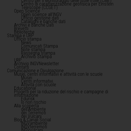
Centro per il Monitoraggio delle Isole Eolie (CME)
Centro di caratterizzazione geofisica per Einstein
Telescope (CCGET)
Open Science
Open science all'INGV
Ufficio gestione dati
Cataloghi e banche dati
Archivi e Banche Dati
Brevetti
Biblioteche
Stampa e URP
Ufficio stampa
News
Comunicati Stampa
Note stampa
Rassegna stampa
Archivio Stampa
URP
Archivio INGVNewsletter
Contatti
Comunicazione e Divulgazione
Musei, centri informativi e attività con le scuole
Musei
Centri informativi
Attività con scuole
Educational
Progetti per la riduzione del rischio e campagne di
informazione
Edurisk
Io non rischio
Alla scoperta
dell'Ambiente
dei Terremoti
dei Vulcani
Blog & Canali Social
INGVambiente
INGVterremoti
INGVvulcani