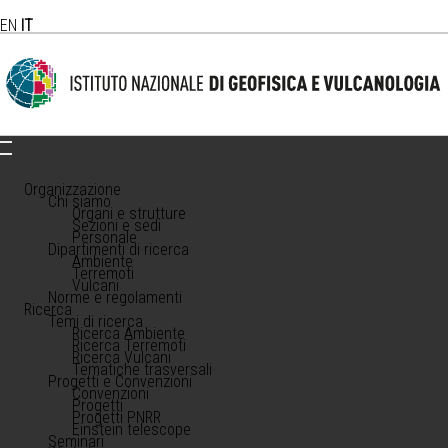
EN
IT
Organizzazione
Chi siamo
Organi e strutture
Sezioni e sedi
Personale
Dipartimenti di ricerca
Ambiente
Terremoti
Vulcani
Norme e regolamenti
Ricerca
Temi di ricerca
Ricerca Ambiente
Ricerca Terremoti
Ricerca Vulcani
Tematiche trasversali
Progetti e Convenzioni
Convenzioni
Progetti
Progetti PNRR
Einstein telescope
Seminari