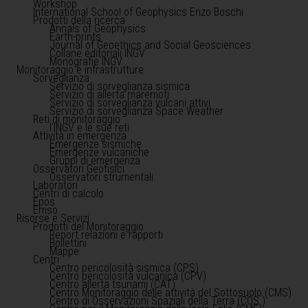
Workshop
International School of Geophysics Enzo Boschi
Prodotti della ricerca
Annals of Geophysics
Earth-prints
Journal of Geoethics and Social Geosciences
Collane editoriali INGV
Monografie INGV
Monitoraggio e infrastrutture
Sorveglianza
Servizio di sorveglianza sismica
Servizio di allerta maremoti
Servizio di sorveglianza vulcani attivi
Servizio di sorveglianza Space Weather
Reti di monitoraggio
l'INGV e le sue reti
Attività in emergenza
Emergenze sismiche
Emergenze vulcaniche
Gruppi di emergenza
Osservatori Geofisici
Osservatori strumentali
Laboratori
Centri di calcolo
Epos
Emso
Risorse e Servizi
Prodotti del Monitoraggio
Report relazioni e rapporti
Bollettini
Mappe
Centri
Centro pericolosità sismica (CPS)
Centro pericolosità vulcanica (CPV)
Centro allerta tsunami (CAT)
Centro Monitoraggio delle attività del Sottosuolo (CMS)
Centro di Osservazioni Spaziali della Terra (COS )